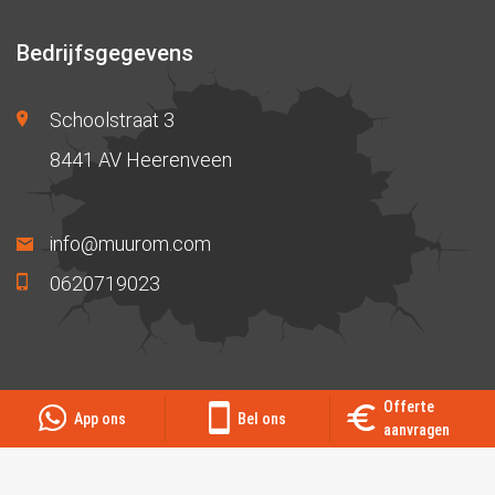
Bedrijfsgegevens
Schoolstraat 3
8441 AV Heerenveen
info@muurom.com
0620719023
© 2026
Muurom
|
Offerte
App ons
Bel ons
aanvragen
Sitemap
Privacybeleid
Algemene voorwaarden