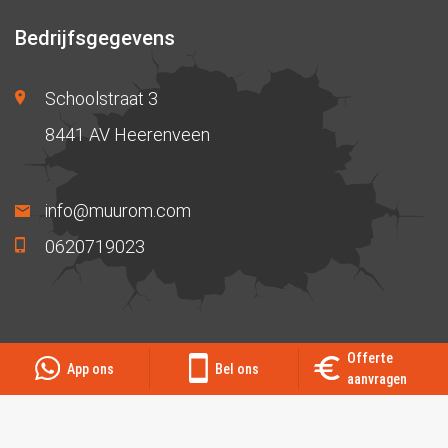
Bedrijfsgegevens
Schoolstraat 3
8441 AV Heerenveen
info@muurom.com
0620719023
© 2026
Muurom
|
Offerte
App ons
Bel ons
aanvragen
Sitemap
Privacybeleid
Algemene voorwaarden