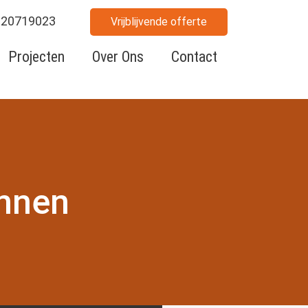
620719023
Vrijblijvende offerte
Projecten
Over Ons
Contact
innen