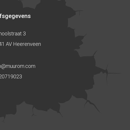
jfsgegevens
hoolstraat 3
41 AV Heerenveen
fo@muurom.com
20719023