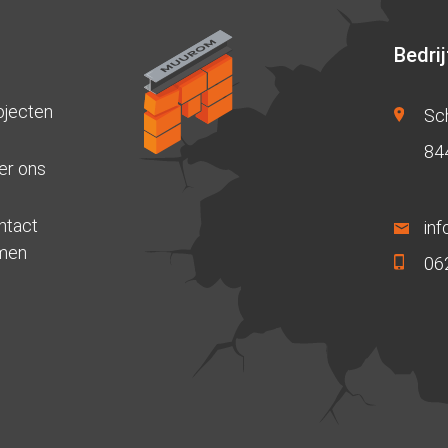
Bedri
ojecten
Sc
84
er ons
ntact
in
men
06